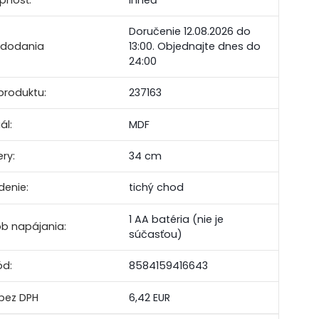
Doručenie 12.08.2026 do
 dodania
13:00.
Objednajte dnes do
24:00
produktu:
237163
ál:
MDF
ry:
34 cm
denie:
tichý chod
1 AA batéria (nie je
b napájania:
súčasťou)
ód:
8584159416643
6,42 EUR