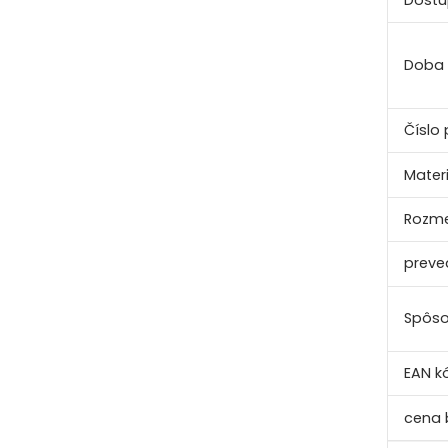
Doba
Číslo 
Materi
Rozme
preve
Spôso
EAN k