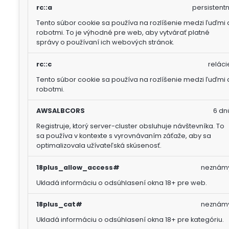
rc::a
persistentn
Tento súbor cookie sa používa na rozlíšenie medzi ľuďmi 
robotmi. To je výhodné pre web, aby vytvárať platné
správy o používaní ich webových stránok.
rc::c
reláci
Tento súbor cookie sa používa na rozlíšenie medzi ľuďmi 
robotmi.
AWSALBCORS
6 dn
Registruje, ktorý server-cluster obsluhuje návštevníka. To
sa používa v kontexte s vyrovnávaním záťaže, aby sa
optimalizovala užívateľská skúsenosť.
18plus_allow_access#
neznám
Ukladá informáciu o odsúhlasení okna 18+ pre web.
18plus_cat#
neznám
Ukladá informáciu o odsúhlasení okna 18+ pre kategóriu.