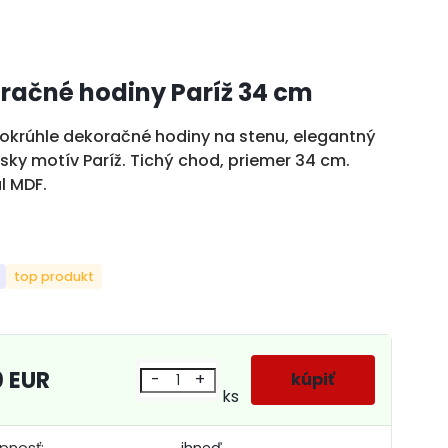
račné hodiny Paríž 34 cm
okrúhle dekoračné hodiny na stenu, elegantný
sky motív Paríž. Tichý chod, priemer 34 cm.
l MDF.
top produkt
0 EUR
-
+
ks
pnosť:
ihneď