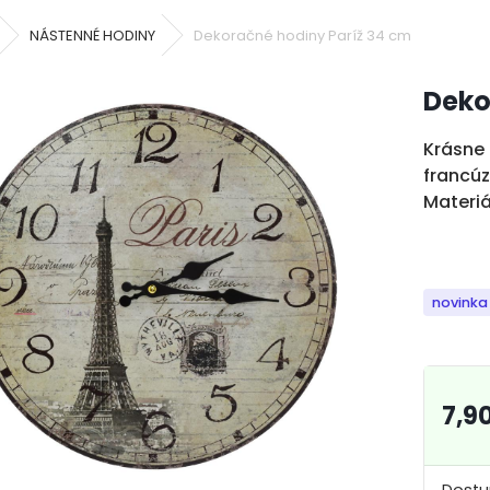
NÁSTENNÉ HODINY
Dekoračné hodiny Paríž 34 cm
Deko
Krásne 
francúz
Materiá
novinka
7,9
Dostu