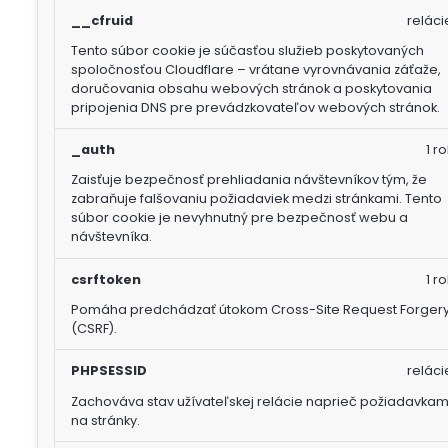
__cfruid
reláci
Tento súbor cookie je súčasťou služieb poskytovaných
spoločnosťou Cloudflare – vrátane vyrovnávania záťaže,
doručovania obsahu webových stránok a poskytovania
pripojenia DNS pre prevádzkovateľov webových stránok.
_auth
1 ro
Zaisťuje bezpečnosť prehliadania návštevníkov tým, že
zabraňuje falšovaniu požiadaviek medzi stránkami. Tento
súbor cookie je nevyhnutný pre bezpečnosť webu a
návštevníka.
csrftoken
1 ro
Pomáha predchádzať útokom Cross-Site Request Forger
(CSRF).
PHPSESSID
reláci
Zachováva stav užívateľskej relácie naprieč požiadavkam
na stránky.