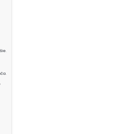
šie.
ača.
é
j