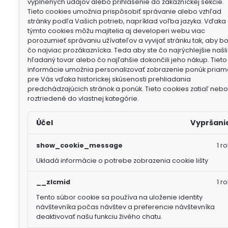
vyplnených údajov alebo prihlásenie do zákazníckej sekcie.
Tieto cookies umožnia prispôsobiť správanie alebo vzhľad
stránky podľa Vašich potrieb, napríklad voľba jazyka.
Vďaka
týmto cookies môžu majitelia aj developeri webu viac
porozumieť správaniu užívateľov a vyvijať stránku tak, aby b
čo najviac prozákaznícka. Teda aby ste čo najrýchlejšie našli
hľadaný tovar alebo čo najľahšie dokončili jeho nákup.
Tieto
informácie umožnia personalizovať zobrazenie ponúk priam
pre Vás vďaka historickej skúsenosti prehliadania
predchádzajúcich stránok a ponúk.
Tieto cookies zatiaľ nebol
roztriedené do vlastnej kategórie.
Účel
Vypršani
show_cookie_message
1 ro
Ukladá informácie o potrebe zobrazenia cookie lišty
__zlcmid
1 ro
Tento súbor cookie sa používa na uloženie identity
návštevníka počas návštev a preferencie návštevníka
deaktivovať našu funkciu živého chatu.