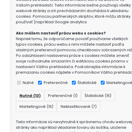
Vašom prehliadači. Tieto informácie bežne používajú všetky
webové stránky a ich prechádzaním dochádza k ukladaniu
cookies. Pomocou partnerských skriptov, ktoré môžu stránky
používať (napríklad Google analytics
Ako môžem nastaviť prácu webu s cookies?
Napriek tomu, že odporúčame povoliť používanie všetkých
typov cookies, prácu webu s nimi môžete nastaviť podľa
vlastných preferencií pomocou checkboxov zobrazených niž
Po odsúhlasení nastavenia práce s cookies môžete zmeniť
svoje rozhodnutie zmazaním či editáciou cookies priamo v
nastavení Vášho prehliadača. Podrobnejšie informácie k
premazaniu cookies nájdete v Pomocníkovi Vášho prehliad
Nutné
Preferenčné
Štatistické
Marketingov
Nutné (13)
Preferenčné (1)
Štatistické (15)
Marketingové (15)
Neklasifikované (7)
Tieto informácie sú nevyhnutné k správnemu chodu webove
stránky ako napríklad vkladanie tovaru do košíka, uloženie