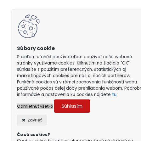
S cieľom uľahčiť používateľom používať naše webové
stránky využívame cookies. Kliknutím na tlačidlo "OK"
súhlasíte s použitím preferenčných, štatistických aj
marketingových cookies pre nás aj našich partnerov.
Funkčné cookies sú v rámci zachovania funkčnosti webu
používané počas celej doby prehliadania webom. Podrob
informácie a nastavenia ku cookies nájdete
tu
.
Súhlasím
Odmietnuť všetko
Zavrieť
Čo sú cookies?
Cookies sú krátke textové informácie, ktoré sú uložené vo