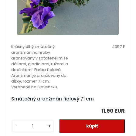
Krásny dlhý smútočný
4057 F
aranžmán na hroby
aranžovaný v zaťaženej mise
dáliami, gladiolami, ružami a
doplnkami. Farba fialová.
Aranžmán je aranžovaný do
dĺžky, rozmer 71 cm.
Vyrobené na Slovensku.
Smútočný aranžmán fialový 71 cm
11,90 EUR
-
+