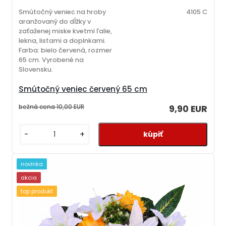
Smútočný veniec na hroby
4105 C
aranžovaný do dĺžky v
zaťaženej miske kvetmi ľalie,
lekna, listami a doplnkami.
Farba: bielo červená, rozmer
65 cm. Vyrobené na
Slovensku.
Smútočný veniec červený 65 cm
bežná cena
10,00 EUR
9,90 EUR
-
+
novinka
akcia
top produkt