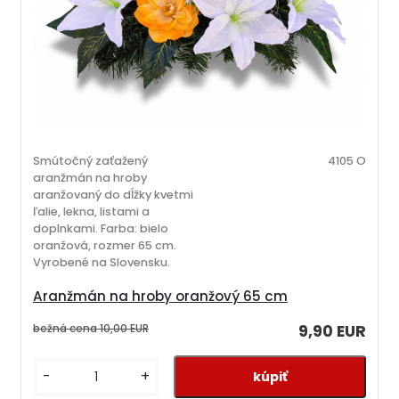
Smútočný zaťažený
4105 O
aranžmán na hroby
aranžovaný do dĺžky kvetmi
ľalie, lekna, listami a
doplnkami. Farba: bielo
oranžová, rozmer 65 cm.
Vyrobené na Slovensku.
Aranžmán na hroby oranžový 65 cm
bežná cena
10,00 EUR
9,90 EUR
-
+