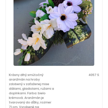
Krásny dlhý smútočný
4057 S
aranžmán na hroby
zdobený v zaťaženej mise
dáliami, gladiolami, ružami a
doplnkami. Farba: bielo
krémová. Aranžmán je
tvarovaný do dĺžky, rozmer
71 cm. Vyrobené na