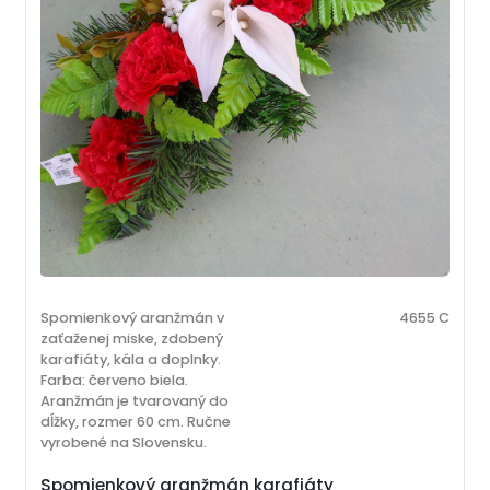
Spomienkový aranžmán v
4655 C
zaťaženej miske, zdobený
karafiáty, kála a doplnky.
Farba: červeno biela.
Aranžmán je tvarovaný do
dĺžky, rozmer 60 cm. Ručne
vyrobené na Slovensku.
Spomienkový aranžmán karafiáty