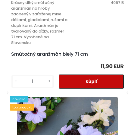
Krásny dlhý smútočný
4057 B
aranžmán na hroby
zdobený v zaťaženej mise
dáliami, gladiolami, ružami a
doplnkami. Aranžmán je
tvarovaný do dĺžky, rozmer
71 cm. Vyrobené na
Slovensku.
Smútočný aranžmán biely 71 cm
11,90 EUR
-
+
novinka
top produkt