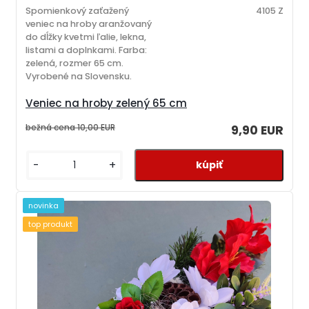
Spomienkový zaťažený
4105 Z
veniec na hroby aranžovaný
do dĺžky kvetmi ľalie, lekna,
listami a doplnkami. Farba:
zelená, rozmer 65 cm.
Vyrobené na Slovensku.
Veniec na hroby zelený 65 cm
bežná cena
10,00 EUR
9,90 EUR
-
+
novinka
top produkt