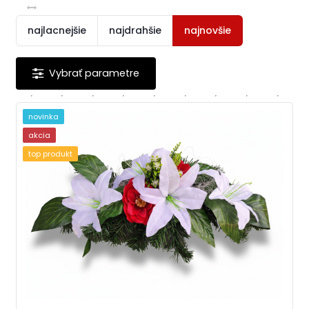
najlacnejšie
najdrahšie
najnovšie
novinka
akcia
top produkt