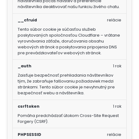
návštevníka počas návštev a preferencie
návštevníka deaktivovať našu funkciu živého chatu.
__cfruid
relácie
Tento súbor cookie je súčasťou služieb
poskytovaných spoločnosťou Cloudflare – vrátane
vyrovnávania záťaže, doručovania obsahu
webových stránok a poskytovania pripojenia DNS
pre prevádzkovateľov webových stránok.
_auth
1 rok
Zaisťuje bezpečnosť prehliadania návštevníkov
tým, že zabraňuje falšovaniu požiadaviek medzi
stránkami. Tento súbor cookie je nevyhnutný pre
bezpečnosť webu a návštevníka.
csrftoken
1 rok
Pomáha predchádzať útokom Cross-Site Request
Forgery (CSRF).
PHPSESSID
relácie