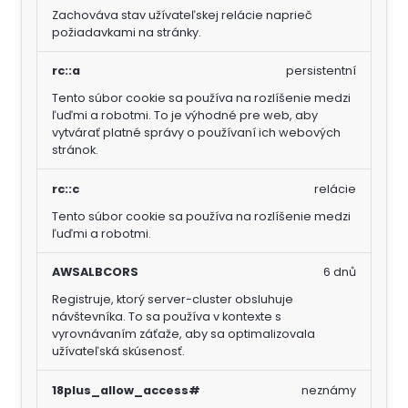
Zachováva stav užívateľskej relácie naprieč
požiadavkami na stránky.
rc::a
persistentní
Tento súbor cookie sa používa na rozlíšenie medzi
ľuďmi a robotmi. To je výhodné pre web, aby
vytvárať platné správy o používaní ich webových
stránok.
rc::c
relácie
Tento súbor cookie sa používa na rozlíšenie medzi
ľuďmi a robotmi.
AWSALBCORS
6 dnů
Registruje, ktorý server-cluster obsluhuje
návštevníka. To sa používa v kontexte s
vyrovnávaním záťaže, aby sa optimalizovala
užívateľská skúsenosť.
18plus_allow_access#
neznámy