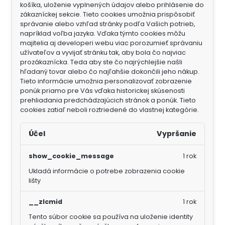
košíka, uloženie vyplnených údajov alebo prihlásenie do
zákazníckej sekcie.
Tieto cookies umožnia prispôsobiť
správanie alebo vzhľad stránky podľa Vašich potrieb,
napríklad voľba jazyka.
Vďaka týmto cookies môžu
majitelia aj developeri webu viac porozumieť správaniu
užívateľov a vyvijať stránku tak, aby bola čo najviac
prozákaznícka. Teda aby ste čo najrýchlejšie našli
hľadaný tovar alebo čo najľahšie dokončili jeho nákup.
Tieto informácie umožnia personalizovať zobrazenie
ponúk priamo pre Vás vďaka historickej skúsenosti
prehliadania predchádzajúcich stránok a ponúk.
Tieto
cookies zatiaľ neboli roztriedené do vlastnej kategórie.
Účel
Vypršanie
show_cookie_message
1 rok
Ukladá informácie o potrebe zobrazenia cookie
lišty
__zlcmid
1 rok
Tento súbor cookie sa používa na uloženie identity