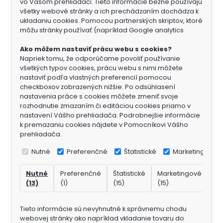
vo Vašom prehliadači. Tieto informácie bežne používajú
všetky webové stránky a ich prechádzaním dochádza k
ukladaniu cookies. Pomocou partnerských skriptov, ktoré
môžu stránky používať (napríklad Google analytics
Ako môžem nastaviť prácu webu s cookies?
Napriek tomu, že odporúčame povoliť používanie
všetkých typov cookies, prácu webu s nimi môžete
nastaviť podľa vlastných preferencií pomocou
checkboxov zobrazených nižšie. Po odsúhlasení
nastavenia práce s cookies môžete zmeniť svoje
rozhodnutie zmazaním či editáciou cookies priamo v
nastavení Vášho prehliadača. Podrobnejšie informácie
k premazaniu cookies nájdete v Pomocníkovi Vášho
prehliadača.
Nutné
Preferenčné
Štatistické
Marketingové
Nutné
Preferenčné
Štatistické
Marketingové
Ne
(13)
(1)
(15)
(15)
(7)
Tieto informácie sú nevyhnutné k správnemu chodu
webovej stránky ako napríklad vkladanie tovaru do