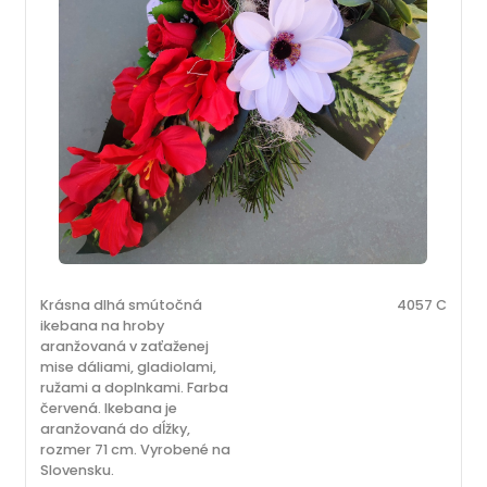
Krásna dlhá smútočná
4057 C
ikebana na hroby
aranžovaná v zaťaženej
mise dáliami, gladiolami,
ružami a doplnkami. Farba
červená. Ikebana je
aranžovaná do dĺžky,
rozmer 71 cm. Vyrobené na
Slovensku.